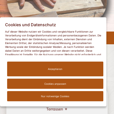
Cookies und Datenschutz
Auf dieser Website nutzen wir Cookies und vergleichbare Funktionen zur
Holz + Bau | Kluth
Verarbeitung von Endgeräteinformationen und personenbezogenen Daten. Die
Verarbeitung dient der Einbindung von Inhalten, externen Diensten und
Elementen Dritter, der statistischen Analyse/Messung, personalisierten
Mitglied der Innung „Bauhütte“ zu Schwerin, dem
Werbung sowie der Einbindung sozialer Medien. Je nach Funktion werden
Bauverband MV e.V. und der Handwerkskammer zu
dabei Daten an Dritte weitergegeben und von diesen verarbeitet. Diese
Schwerin
Einwilligung ist freiwillig, für die Nutzung unserer Website nicht erforderlich und
kann jederzeit widerrufen werden.
Mehr Informationen
Akzeptieren
Leistungen
Cookies anpassen
Holzbau
Nur notwenige Cookies
Terrassen